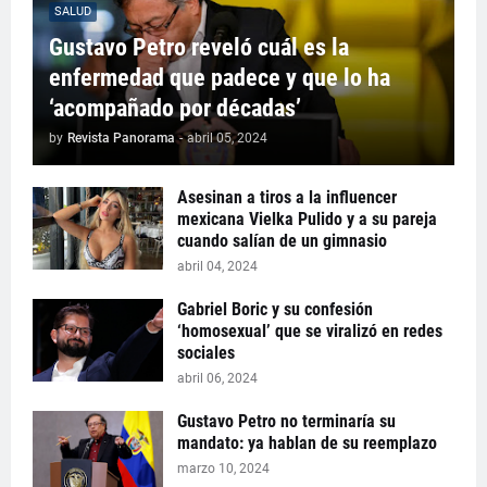
SALUD
Gustavo Petro reveló cuál es la
enfermedad que padece y que lo ha
‘acompañado por décadas’
by
Revista Panorama
-
abril 05, 2024
Asesinan a tiros a la influencer
mexicana Vielka Pulido y a su pareja
cuando salían de un gimnasio
abril 04, 2024
Gabriel Boric y su confesión
‘homosexual’ que se viralizó en redes
sociales
abril 06, 2024
Gustavo Petro no terminaría su
mandato: ya hablan de su reemplazo
marzo 10, 2024