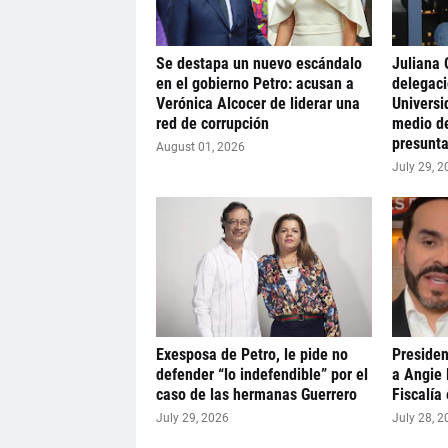
Se destapa un nuevo escándalo
Juliana 
en el gobierno Petro: acusan a
delegaci
Verónica Alcocer de liderar una
Universi
red de corrupción
medio de
presunta
August 01, 2026
July 29, 2
Exesposa de Petro, le pide no
Presiden
defender “lo indefendible” por el
a Angie 
caso de las hermanas Guerrero
Fiscalía
July 29, 2026
July 28, 2