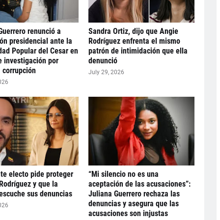
Guerrero renunció a
Sandra Ortiz, dijo que Angie
ón presidencial ante la
Rodríguez enfrenta el mismo
dad Popular del Cesar en
patrón de intimidación que ella
 investigación por
denunció
 corrupción
July 29, 2026
026
te electo pide proteger
“Mi silencio no es una
Rodríguez y que la
aceptación de las acusaciones”:
 escuche sus denuncias
Juliana Guerrero rechaza las
denuncias y asegura que las
026
acusaciones son injustas