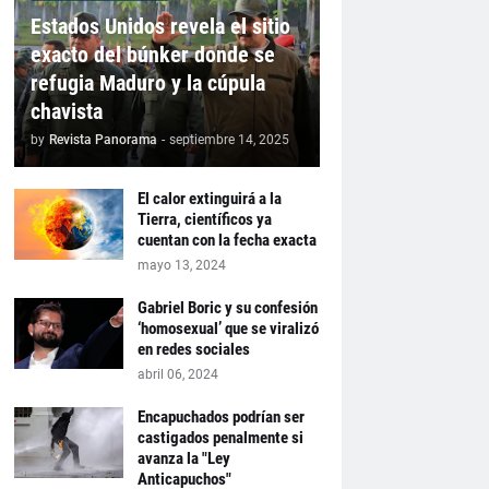
Estados Unidos revela el sitio
exacto del búnker donde se
refugia Maduro y la cúpula
chavista
by
Revista Panorama
-
septiembre 14, 2025
El calor extinguirá a la
Tierra, científicos ya
cuentan con la fecha exacta
mayo 13, 2024
Gabriel Boric y su confesión
‘homosexual’ que se viralizó
en redes sociales
abril 06, 2024
Encapuchados podrían ser
castigados penalmente si
avanza la "Ley
Anticapuchos"