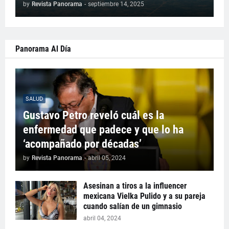
by
Revista Panorama
-
septiembre 14, 2025
Panorama Al Día
SALUD
Gustavo Petro reveló cuál es la
enfermedad que padece y que lo ha
‘acompañado por décadas’
by
Revista Panorama
-
abril 05, 2024
Asesinan a tiros a la influencer
mexicana Vielka Pulido y a su pareja
cuando salían de un gimnasio
abril 04, 2024